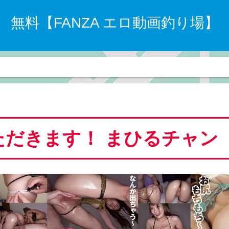
無料【FANZA エロ動画釣り場】
だきます！ まひるチャン（