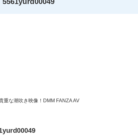
61yurd00049
 貴重な潮吹き映像！DMM FANZA AV
urd00049