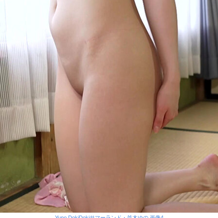
Yuno DokiDokiサマーランド・並木ゆの 画像4