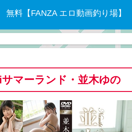
無料【FANZA エロ動画釣り場】
Dokiサマーランド・並木ゆの