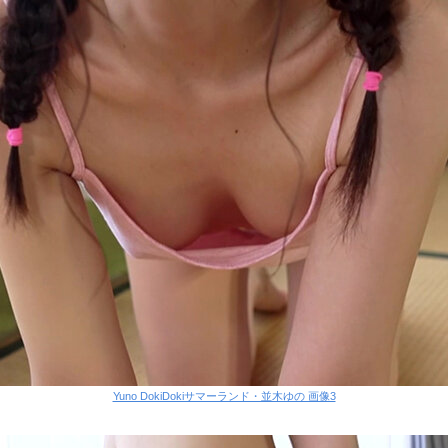
Yuno DokiDokiサマーランド・並木ゆの 画像3