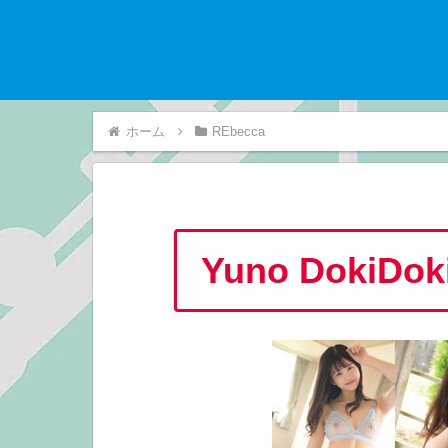
ホーム
REbecca
Yuno Doki