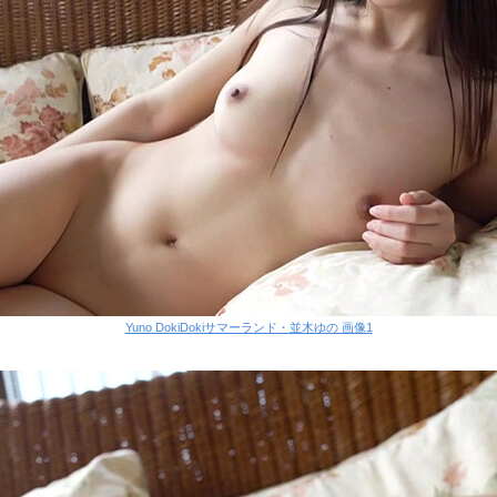
Yuno DokiDokiサマーランド・並木ゆの 画像1