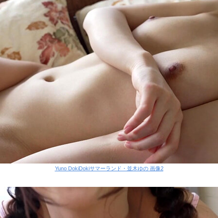
Yuno DokiDokiサマーランド・並木ゆの 画像2