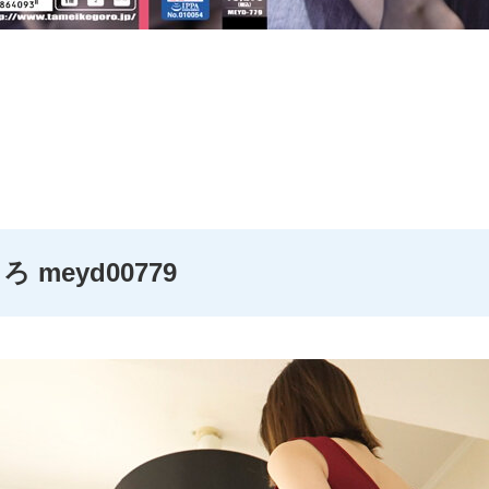
meyd00779