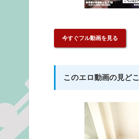
今すぐフル動画を見る
このエロ動画の見どころ 